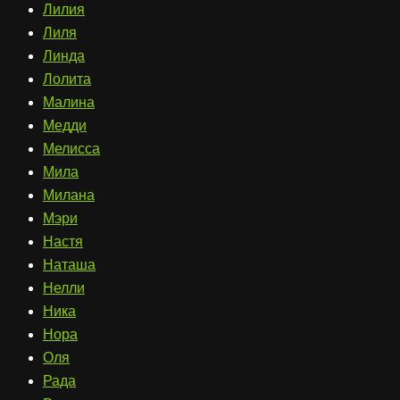
Лилия
Лиля
Линда
Лолита
Малина
Медди
Мелисса
Мила
Милана
Мэри
Настя
Наташа
Нелли
Ника
Нора
Оля
Рада