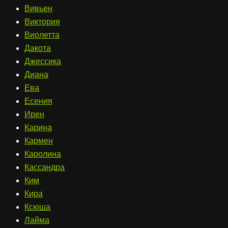
Вивьен
Виктория
Виолетта
Дакота
Джессика
Диана
Ева
Есения
Ирен
Карина
Кармен
Каролина
Кассандра
Ким
Кира
Ксюша
Лайма