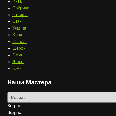
Рита
Сабрина
Стейша
Стэн
Ульяна
Хлоя
Шанель
Шерон
Эмма
Эшли
Юми
Наши Мастера
Возраст
Возраст