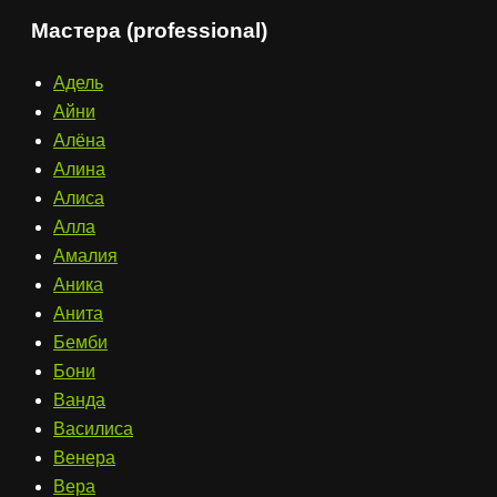
Мастера (professional)
Адель
Айни
Алёна
Алина
Алиса
Алла
Амалия
Аника
Анита
Бемби
Бони
Ванда
Василиса
Венера
Вера